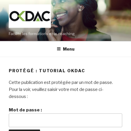
Aller
au
contenu
principal
Facilite les formations et le coaching
Menu
PROTÉGÉ : TUTORIAL OKDAC
Cette publication est protégée par un mot de passe.
Pour la voir, veuillez saisir votre mot de passe ci-
dessous :
Mot de passe :