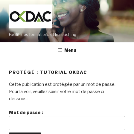
Aller
au
contenu
principal
Facilite les formations et le coaching
Menu
PROTÉGÉ : TUTORIAL OKDAC
Cette publication est protégée par un mot de passe.
Pour la voir, veuillez saisir votre mot de passe ci-
dessous :
Mot de passe :