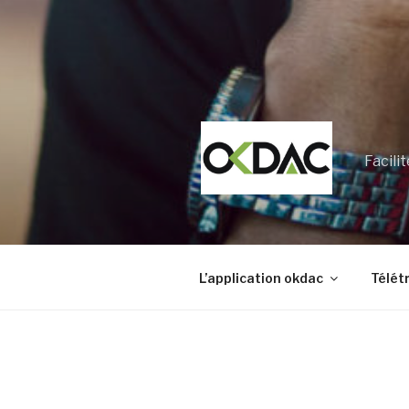
Facili
L’application okdac
Télét
GUIDE