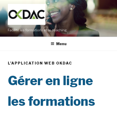
Aller
au
contenu
principal
Facilite les formations et le coaching
Menu
L’APPLICATION WEB OKDAC
Gérer en ligne
les formations